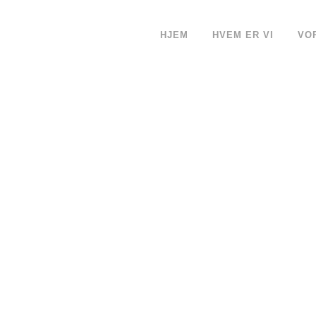
HJEM
HVEM ER VI
VO